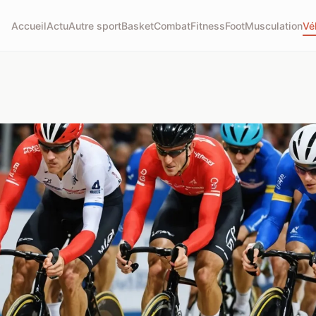
Accueil
Actu
Autre sport
Basket
Combat
Fitness
Foot
Musculation
Vé