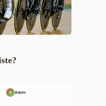
iste?
Adem
A