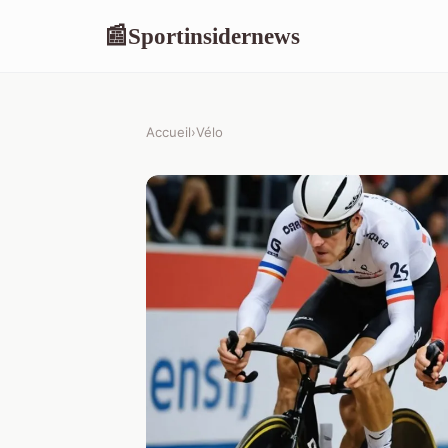
Sportinsidernews
📰
Accueil
›
Vélo