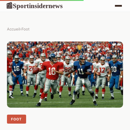
Sportinsidernews
📰
Accueil
›
Foot
FOOT