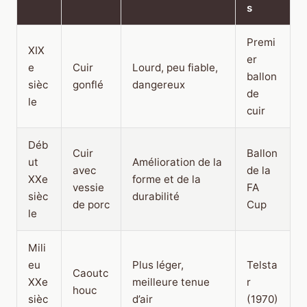
s
Premi
XIX
er
e
Cuir
Lourd, peu fiable,
ballon
sièc
gonflé
dangereux
de
le
cuir
Déb
Cuir
Ballon
ut
Amélioration de la
avec
de la
XXe
forme et de la
vessie
FA
sièc
durabilité
de porc
Cup
le
Mili
eu
Plus léger,
Telsta
Caoutc
XXe
meilleure tenue
r
houc
sièc
d’air
(1970)