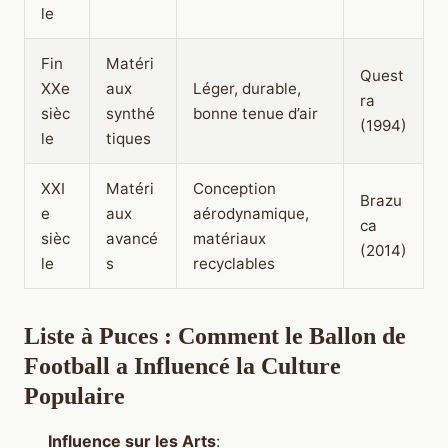
le
Fin
Matéri
Quest
XXe
aux
Léger, durable,
ra
sièc
synthé
bonne tenue d’air
(1994)
le
tiques
XXI
Matéri
Conception
Brazu
e
aux
aérodynamique,
ca
sièc
avancé
matériaux
(2014)
le
s
recyclables
Liste à Puces : Comment le Ballon de
Football a Influencé la Culture
Populaire
Influence sur les Arts
: